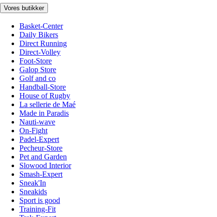
Vores butikker
Basket-Center
Daily Bikers
Direct Running
Direct-Volley
Foot-Store
Galop Store
Golf and co
Handball-Store
House of Rugby
La sellerie de Maé
Made in Paradis
Nauti-wave
On-Fight
Padel-Expert
Pecheur-Store
Pet and Garden
Slowood Interior
Smash-Expert
Sneak'In
Sneakids
Sport is good
Training-Fit