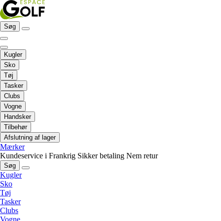
Søg
Kugler
Sko
Tøj
Tasker
Clubs
Vogne
Handsker
Tilbehør
Afslutning af lager
Mærker
Kundeservice i Frankrig
Sikker betaling
Nem retur
Søg
Kugler
Sko
Tøj
Tasker
Clubs
Vogne