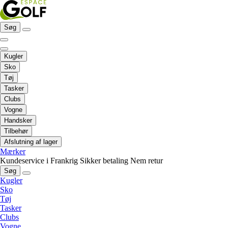
Søg
Kugler
Sko
Tøj
Tasker
Clubs
Vogne
Handsker
Tilbehør
Afslutning af lager
Mærker
Kundeservice i Frankrig
Sikker betaling
Nem retur
Søg
Kugler
Sko
Tøj
Tasker
Clubs
Vogne