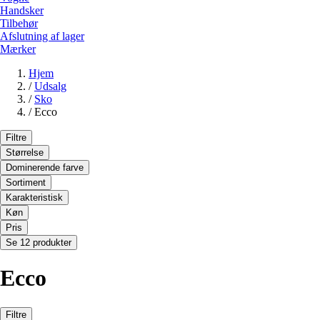
Handsker
Tilbehør
Afslutning af lager
Mærker
Hjem
/
Udsalg
/
Sko
/
Ecco
Filtre
Størrelse
Dominerende farve
Sortiment
Karakteristisk
Køn
Pris
Se 12 produkter
Ecco
Filtre