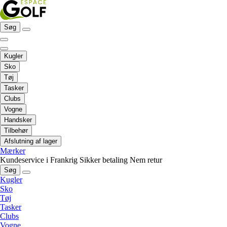
Søg
Kugler
Sko
Tøj
Tasker
Clubs
Vogne
Handsker
Tilbehør
Afslutning af lager
Mærker
Kundeservice i Frankrig
Sikker betaling
Nem retur
Søg
Kugler
Sko
Tøj
Tasker
Clubs
Vogne