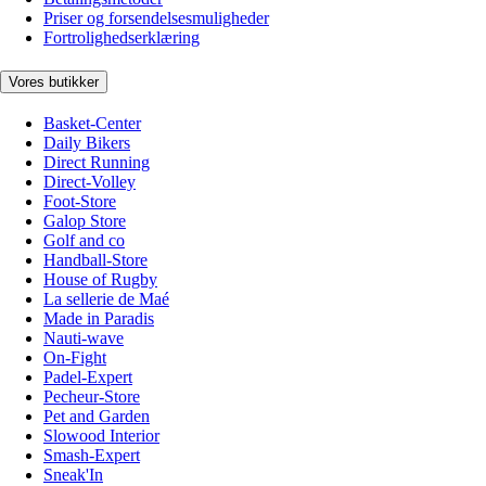
Priser og forsendelsesmuligheder
Fortrolighedserklæring
Vores butikker
Basket-Center
Daily Bikers
Direct Running
Direct-Volley
Foot-Store
Galop Store
Golf and co
Handball-Store
House of Rugby
La sellerie de Maé
Made in Paradis
Nauti-wave
On-Fight
Padel-Expert
Pecheur-Store
Pet and Garden
Slowood Interior
Smash-Expert
Sneak'In