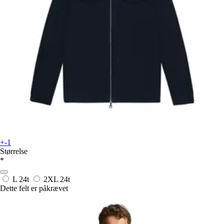
+-1
Størrelse
*
L
24t
2XL
24t
Dette felt er påkrævet