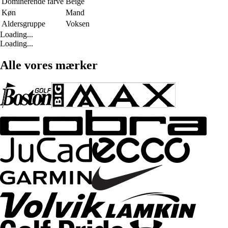
Dominerende farve
Beige
Køn
Mand
Aldersgruppe
Voksen
Loading...
Loading...
Alle vores mærker