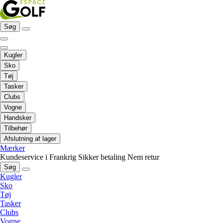
Søg
Kugler
Sko
Tøj
Tasker
Clubs
Vogne
Handsker
Tilbehør
Afslutning af lager
Mærker
Kundeservice i Frankrig
Sikker betaling
Nem retur
Søg
Kugler
Sko
Tøj
Tasker
Clubs
Vogne