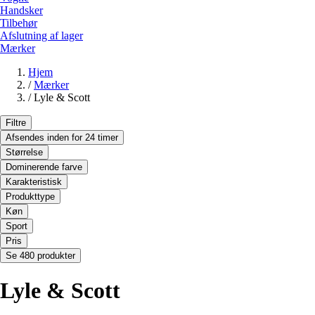
Handsker
Tilbehør
Afslutning af lager
Mærker
Hjem
/
Mærker
/
Lyle & Scott
Filtre
Afsendes inden for 24 timer
Størrelse
Dominerende farve
Karakteristisk
Produkttype
Køn
Sport
Pris
Se 480 produkter
Lyle & Scott