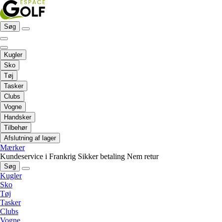
Søg
Kugler
Sko
Tøj
Tasker
Clubs
Vogne
Handsker
Tilbehør
Afslutning af lager
Mærker
Kundeservice i Frankrig
Sikker betaling
Nem retur
Søg
Kugler
Sko
Tøj
Tasker
Clubs
Vogne