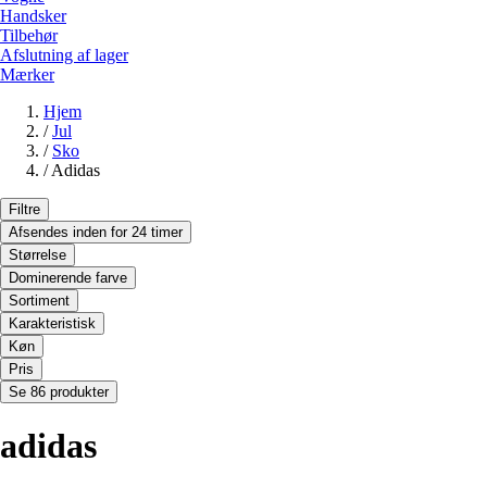
Handsker
Tilbehør
Afslutning af lager
Mærker
Hjem
/
Jul
/
Sko
/
Adidas
Filtre
Afsendes inden for 24 timer
Størrelse
Dominerende farve
Sortiment
Karakteristisk
Køn
Pris
Se 86 produkter
adidas