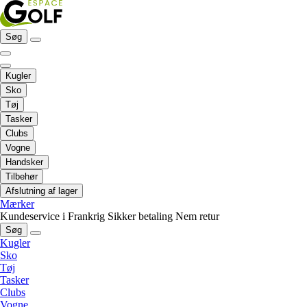
Søg
Kugler
Sko
Tøj
Tasker
Clubs
Vogne
Handsker
Tilbehør
Afslutning af lager
Mærker
Kundeservice i Frankrig
Sikker betaling
Nem retur
Søg
Kugler
Sko
Tøj
Tasker
Clubs
Vogne