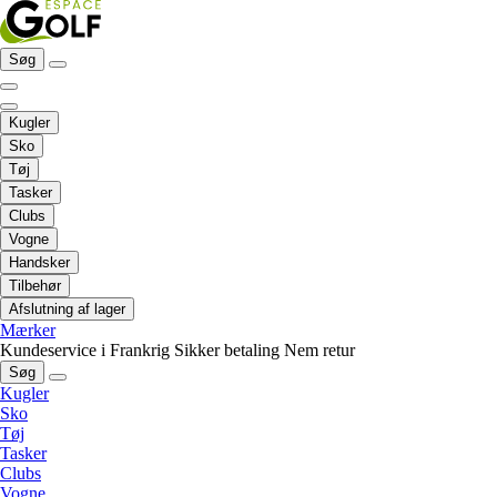
Søg
Kugler
Sko
Tøj
Tasker
Clubs
Vogne
Handsker
Tilbehør
Afslutning af lager
Mærker
Kundeservice i Frankrig
Sikker betaling
Nem retur
Søg
Kugler
Sko
Tøj
Tasker
Clubs
Vogne